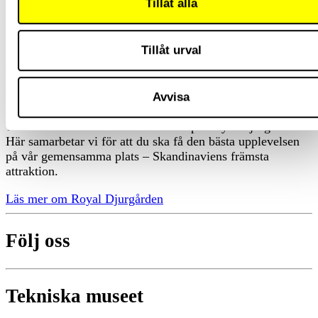
Tillåt alla
mål, att få fler unga att intressera sig för naturvetenskap
och teknik. Som samarbetspartner till Tekniska museet
förenar du affärsnytta med samhällsengagemang.
Tillåt urval
Samarbete
På Djurgården samarbetar vi
Avvisa
Tekniska är en del av de 55 aktörer på Royal Djurgården.
Här samarbetar vi för att du ska få den bästa upplevelsen
på vår gemensamma plats – Skandinaviens främsta
attraktion.
Läs mer om Royal Djurgården
Följ oss
Tekniska museet