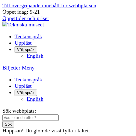
Till övergripande innehåll för webbplatsen
Öppet idag: 9-21
Öppettider och priser
Teckenspråk
Uppläst
Välj språk
English
Biljetter
Meny
Teckenspråk
Uppläst
Välj språk
English
Sök webbplats:
Sök
Hoppsan! Du glömde visst fylla i fältet.