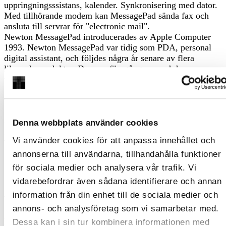
uppringningsssistans, kalender. Synkronisering med dator.
Med tillhörande modem kan MessagePad sända fax och
ansluta till servrar för "electronic mail".
Newton MessagePad introducerades av Apple Computer
1993. Newton MessagePad var tidig som PDA, personal
digital assistant, och följdes några år senare av flera
liknande produkter. Den var föregångare med den
tryckkänsliga skärmen, applikationerna och modemet.
Palm Pilot är ett exempel på produkt som några år senare
tillämpade många av idéerna. I förlängningen har iPhone
och iPad kommit att symbolisera denna tillämpning av
datorn. Givaren har erhållit föremålet i samband med sin
Denna webbplats använder cookies
anställning. Han arbetade då med Apple-produkter.
Vi använder cookies för att anpassa innehållet och
Teckenigenkänningen fungerade inte så tillförlitligt och
gav upphov till "Newton poetry".
annonserna till användarna, tillhandahålla funktioner
för sociala medier och analysera vår trafik. Vi
Identifikationsnummer
vidarebefordrar även sådana identifierare och annan
information från din enhet till de sociala medier och
TEKS0048886
annons- och analysföretag som vi samarbetar med.
Publicerad
Dessa kan i sin tur kombinera informationen med