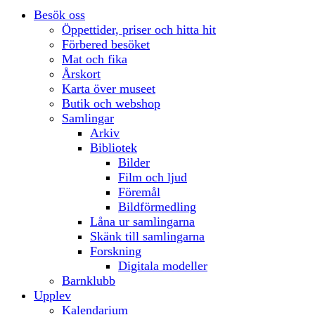
Besök oss
Öppettider, priser och hitta hit
Förbered besöket
Mat och fika
Årskort
Karta över museet
Butik och webshop
Samlingar
Arkiv
Bibliotek
Bilder
Film och ljud
Föremål
Bildförmedling
Låna ur samlingarna
Skänk till samlingarna
Forskning
Digitala modeller
Barnklubb
Upplev
Kalendarium