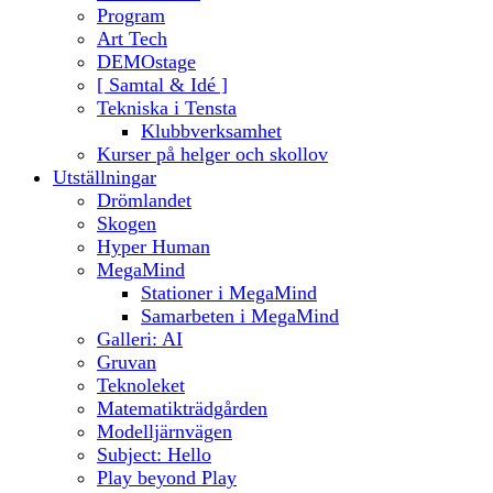
Program
Art Tech
DEMOstage
[ Samtal & Idé ]
Tekniska i Tensta
Klubbverksamhet
Kurser på helger och skollov
Utställningar
Drömlandet
Skogen
Hyper Human
MegaMind
Stationer i MegaMind
Samarbeten i MegaMind
Galleri: AI
Gruvan
Teknoleket
Matematikträdgården
Modelljärnvägen
Subject: Hello
Play beyond Play