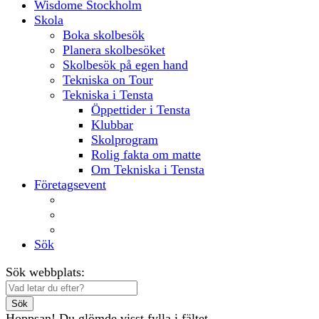
Wisdome Stockholm
Skola
Boka skolbesök
Planera skolbesöket
Skolbesök på egen hand
Tekniska on Tour
Tekniska i Tensta
Öppettider i Tensta
Klubbar
Skolprogram
Rolig fakta om matte
Om Tekniska i Tensta
Företagsevent
Lokaler
Aktiviteter
Mat och dryck
Sök
Sök webbplats:
Sök
Hoppsan! Du glömde visst fylla i fältet.