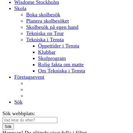
Wisdome Stockholm
Skola
Boka skolbesök
Planera skolbesöket
Skolbesök på egen hand
Tekniska on Tour
Tekniska i Tensta
Öppettider i Tensta
Klubbar
Skolprogram
Rolig fakta om matte
Om Tekniska i Tensta
Företagsevent
Lokaler
Aktiviteter
Mat och dryck
Sök
Sök webbplats:
Sök
Hoppsan! Du glömde visst fylla i fältet.