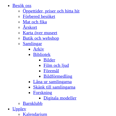
Besök oss
Öppettider, priser och hitta hit
Förbered besöket
Mat och fika
Årskort
Karta över museet
Butik och webshop
Samlingar
Arkiv
Bibliotek
Bilder
Film och ljud
Föremål
Bildförmedling
Låna ur samlingarna
Skänk till samlingarna
Forskning
Digitala modeller
Barnklubb
Upplev
Kalendarium