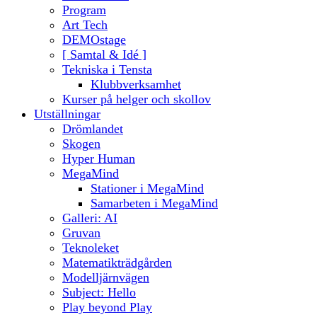
Program
Art Tech
DEMOstage
[ Samtal & Idé ]
Tekniska i Tensta
Klubbverksamhet
Kurser på helger och skollov
Utställningar
Drömlandet
Skogen
Hyper Human
MegaMind
Stationer i MegaMind
Samarbeten i MegaMind
Galleri: AI
Gruvan
Teknoleket
Matematikträdgården
Modelljärnvägen
Subject: Hello
Play beyond Play