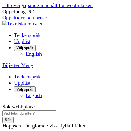
Till övergripande innehåll för webbplatsen
Öppet idag: 9-21
Öppettider och priser
Teckenspråk
Uppläst
Välj språk
English
Biljetter
Meny
Teckenspråk
Uppläst
Välj språk
English
Sök webbplats:
Sök
Hoppsan! Du glömde visst fylla i fältet.