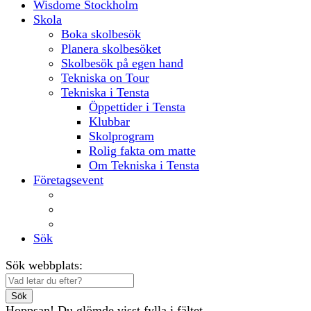
Wisdome Stockholm
Skola
Boka skolbesök
Planera skolbesöket
Skolbesök på egen hand
Tekniska on Tour
Tekniska i Tensta
Öppettider i Tensta
Klubbar
Skolprogram
Rolig fakta om matte
Om Tekniska i Tensta
Företagsevent
Lokaler
Aktiviteter
Mat och dryck
Sök
Sök webbplats:
Sök
Hoppsan! Du glömde visst fylla i fältet.