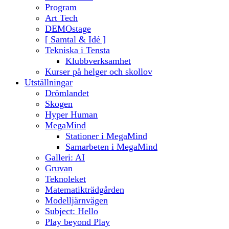
Program
Art Tech
DEMOstage
[ Samtal & Idé ]
Tekniska i Tensta
Klubbverksamhet
Kurser på helger och skollov
Utställningar
Drömlandet
Skogen
Hyper Human
MegaMind
Stationer i MegaMind
Samarbeten i MegaMind
Galleri: AI
Gruvan
Teknoleket
Matematikträdgården
Modelljärnvägen
Subject: Hello
Play beyond Play