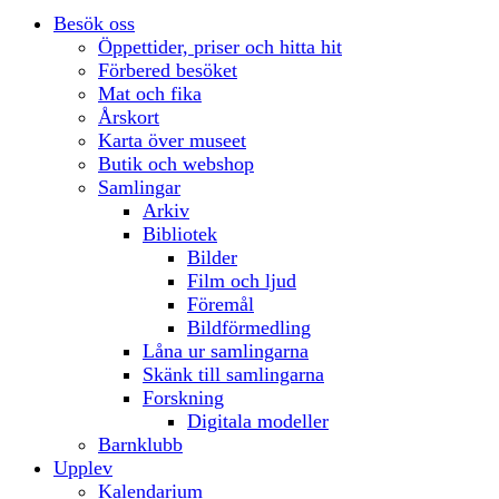
Besök oss
Öppettider, priser och hitta hit
Förbered besöket
Mat och fika
Årskort
Karta över museet
Butik och webshop
Samlingar
Arkiv
Bibliotek
Bilder
Film och ljud
Föremål
Bildförmedling
Låna ur samlingarna
Skänk till samlingarna
Forskning
Digitala modeller
Barnklubb
Upplev
Kalendarium