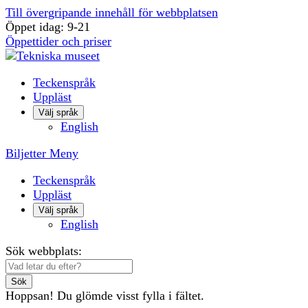
Till övergripande innehåll för webbplatsen
Öppet idag: 9-21
Öppettider och priser
Teckenspråk
Uppläst
Välj språk
English
Biljetter
Meny
Teckenspråk
Uppläst
Välj språk
English
Sök webbplats:
Sök
Hoppsan! Du glömde visst fylla i fältet.