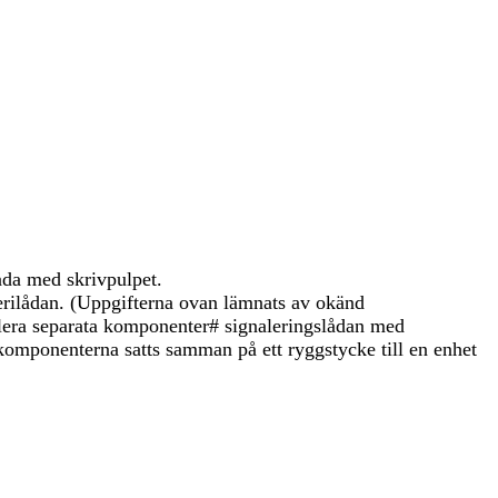
åda med skrivpulpet.
erilådan. (Uppgifterna ovan lämnats av okänd
lera separata komponenter# signaleringslådan med
komponenterna satts samman på ett ryggstycke till en enhet