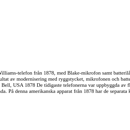
illiams-telefon från 1878, med Blake-mikrofon samt batteril
sultat av modernisering med ryggstycket, mikrofonen och batt
l Bell, USA 1878 De tidigaste telefonerna var uppbyggda av f
åda. På denna amerikanska apparat från 1878 har de separata 