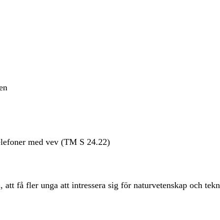
en
Telefoner med vev
(TM S 24.22)
tt få fler unga att intressera sig för naturvetenskap och tek