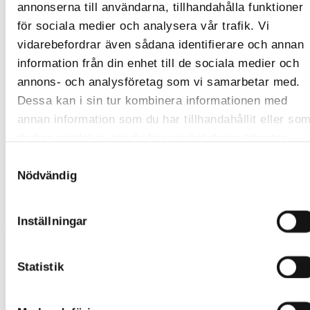
annonserna till användarna, tillhandahålla funktioner
2016-03-16
för sociala medier och analysera vår trafik. Vi
vidarebefordrar även sådana identifierare och annan
Alternativt nummer
information från din enhet till de sociala medier och
Tele2464 - Använt av tidigare ägare
annons- och analysföretag som vi samarbetar med.
TeM41822 - Institutionsintern katalog/lista
Dessa kan i sin tur kombinera informationen med
annan information som du har tillhandahållit eller so
Klassifikation
de har samlat in när du har använt deras tjänster.
TM Samling - Teliasamlingen (föremål) - Telefoni -
Samtyckesval
Telefonväxlar
(TM S 24.27)
Nödvändig
Samarbeten och sponsring
Inställningar
Tillsammans arbetar vi mot ett gemensamt övergripande
mål, att få fler unga att intressera sig för naturvetenskap
och teknik. Som samarbetspartner till Tekniska museet
Statistik
förenar du affärsnytta med samhällsengagemang.
Samarbete