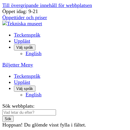
Till övergripande innehåll för webbplatsen
Öppet idag: 9-21
Öppettider och priser
Teckenspråk
Uppläst
Välj språk
English
Biljetter
Meny
Teckenspråk
Uppläst
Välj språk
English
Sök webbplats:
Sök
Hoppsan! Du glömde visst fylla i fältet.