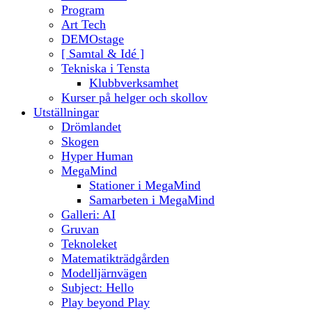
Program
Art Tech
DEMOstage
[ Samtal & Idé ]
Tekniska i Tensta
Klubbverksamhet
Kurser på helger och skollov
Utställningar
Drömlandet
Skogen
Hyper Human
MegaMind
Stationer i MegaMind
Samarbeten i MegaMind
Galleri: AI
Gruvan
Teknoleket
Matematikträdgården
Modelljärnvägen
Subject: Hello
Play beyond Play