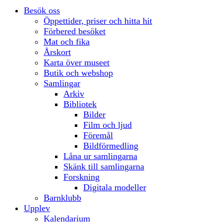
Besök oss
Öppettider, priser och hitta hit
Förbered besöket
Mat och fika
Årskort
Karta över museet
Butik och webshop
Samlingar
Arkiv
Bibliotek
Bilder
Film och ljud
Föremål
Bildförmedling
Låna ur samlingarna
Skänk till samlingarna
Forskning
Digitala modeller
Barnklubb
Upplev
Kalendarium