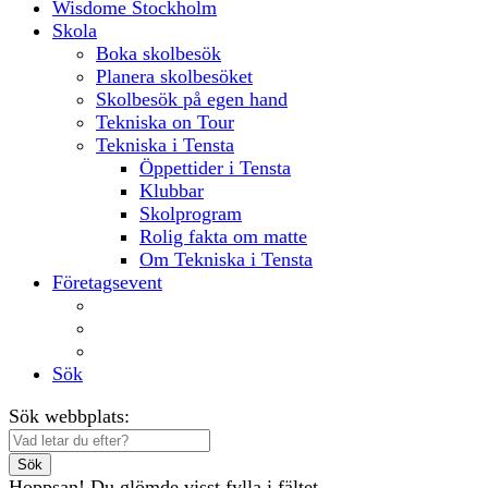
Wisdome Stockholm
Skola
Boka skolbesök
Planera skolbesöket
Skolbesök på egen hand
Tekniska on Tour
Tekniska i Tensta
Öppettider i Tensta
Klubbar
Skolprogram
Rolig fakta om matte
Om Tekniska i Tensta
Företagsevent
Lokaler
Aktiviteter
Mat och dryck
Sök
Sök webbplats:
Sök
Hoppsan! Du glömde visst fylla i fältet.