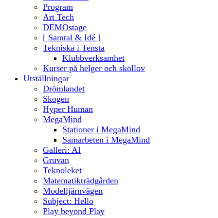
Program
Art Tech
DEMOstage
[ Samtal & Idé ]
Tekniska i Tensta
Klubbverksamhet
Kurser på helger och skollov
Utställningar
Drömlandet
Skogen
Hyper Human
MegaMind
Stationer i MegaMind
Samarbeten i MegaMind
Galleri: AI
Gruvan
Teknoleket
Matematikträdgården
Modelljärnvägen
Subject: Hello
Play beyond Play