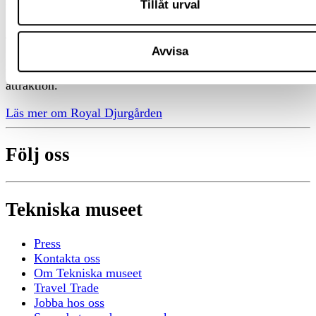
Tillåt urval
På Djurgården samarbetar vi
Tekniska är en del av de 55 aktörer på Royal Djurgården.
Avvisa
Här samarbetar vi för att du ska få den bästa upplevelsen
på vår gemensamma plats – Skandinaviens främsta
attraktion.
Läs mer om Royal Djurgården
Följ oss
Tekniska museet
Press
Kontakta oss
Om Tekniska museet
Travel Trade
Jobba hos oss