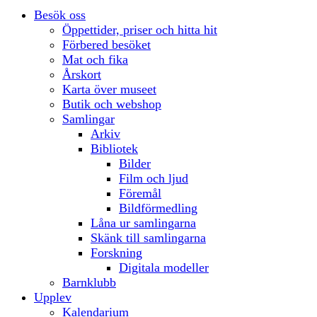
Besök oss
Öppettider, priser och hitta hit
Förbered besöket
Mat och fika
Årskort
Karta över museet
Butik och webshop
Samlingar
Arkiv
Bibliotek
Bilder
Film och ljud
Föremål
Bildförmedling
Låna ur samlingarna
Skänk till samlingarna
Forskning
Digitala modeller
Barnklubb
Upplev
Kalendarium