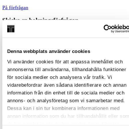
På förfrågan
Skicka en bokningsförfrågan
Fyll i vår bokningsförfrågan så återkommer vi med ett
förslag på upplägg och kostnad.
Skicka bokningsförfrågan
Denna webbplats använder cookies
Vi använder cookies för att anpassa innehållet och
Kontakt
annonserna till användarna, tillhandahålla funktioner
Har du frågor om event kan du kontakta Sofi, Annika och
för sociala medier och analysera vår trafik. Vi
Alicia på
eventbokning@tekniskamuseet.se
eller 08-450
vidarebefordrar även sådana identifierare och annan
56 73.
information från din enhet till de sociala medier och
annons- och analysföretag som vi samarbetar med.
Dessa kan i sin tur kombinera informationen med
annan information som du har tillhandahållit eller so
Hyr konferenslokal i Stockholm på Tekniska
de har samlat in när du har använt deras tjänster.
museet