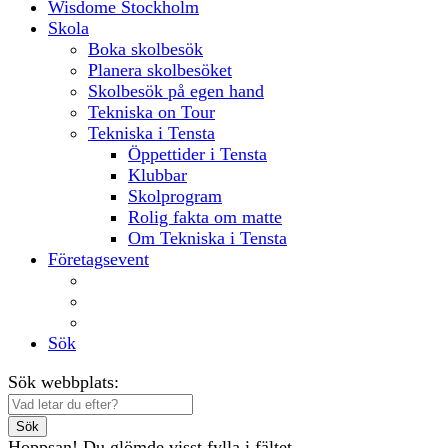
Wisdome Stockholm
Skola
Boka skolbesök
Planera skolbesöket
Skolbesök på egen hand
Tekniska on Tour
Tekniska i Tensta
Öppettider i Tensta
Klubbar
Skolprogram
Rolig fakta om matte
Om Tekniska i Tensta
Företagsevent
Lokaler
Aktiviteter
Mat och dryck
Sök
Sök webbplats:
Sök
Hoppsan! Du glömde visst fylla i fältet.