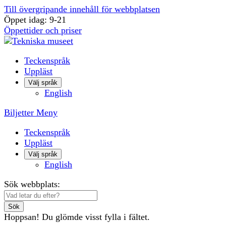
Till övergripande innehåll för webbplatsen
Öppet idag: 9-21
Öppettider och priser
Teckenspråk
Uppläst
Välj språk
English
Biljetter
Meny
Teckenspråk
Uppläst
Välj språk
English
Sök webbplats:
Sök
Hoppsan! Du glömde visst fylla i fältet.